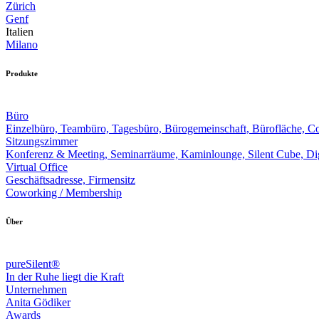
Zürich
Genf
Italien
Milano
Produkte
Büro
Einzelbüro, Teambüro, Tagesbüro, Bürogemeinschaft, Bürofläche, 
Sitzungszimmer
Konferenz & Meeting, Seminarräume, Kaminlounge, Silent Cube, Dig
Virtual Office
Geschäftsadresse, Firmensitz
Coworking / Membership
Über
pureSilent®
In der Ruhe liegt die Kraft
Unternehmen
Anita Gödiker
Awards