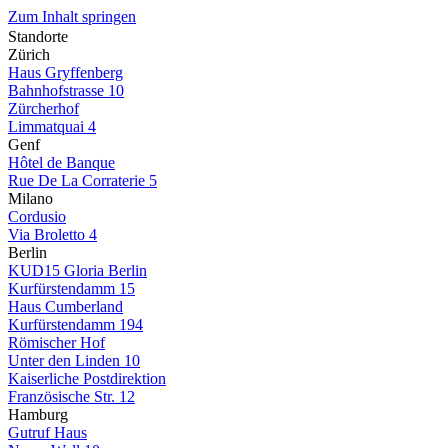
Zum Inhalt springen
Standorte
Zürich
Haus Gryffenberg
Bahnhofstrasse 10
Zürcherhof
Limmatquai 4
Genf
Hôtel de Banque
Rue De La Corraterie 5
Milano
Cordusio
Via Broletto 4
Berlin
KUD15 Gloria Berlin
Kurfürstendamm 15
Haus Cumberland
Kurfürstendamm 194
Römischer Hof
Unter den Linden 10
Kaiserliche Postdirektion
Französische Str. 12
Hamburg
Gutruf Haus