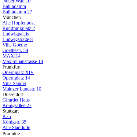
Neuer Wall 10
Ballindamm
Ballindamm 27
München
Alte Hopfenpost
Rundfunkplatz 2
Ludwigpalais
Ludwigstraße 8
Villa Goethe
Goethestr. 54
MAXI14
Maximilianstrasse 14
Frankfurt
Opernplatz XIV
Opernplatz 14
Villa Sander
Mainzer Landstr. 10
Düsseldorf
Girardet Haus
Königsallee 27
Stuttgart
K35
Königstr. 35
Alle Standorte
Produkte