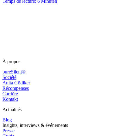
Temps de lecture: 6 Minuten
À propos
pureSilent®
Société
Anita Gödiker
Récompenses
Carrière
Kontakt
Actualités
Blog
Insights, interviews & événements
Presse