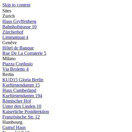
Skip to content
Sites
Zurich
Haus Gryffenberg
Bahnhofstrasse 10
Zürcherhof
Limmatquai 4
Genève
Hôtel de Banque
Rue De La Corraterie 5
Milano
Piazza Cordusio
Via Broletto 4
Berlin
KUD15 Gloria Berlin
Kurfürstendamm 15
Haus Cumberland
Kurfürstendamm 194
Römischer Hof
Unter den Linden 10
Kaiserliche Postdirektion
Französische Str. 12
Hambourg
Gutruf Haus