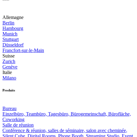
Allemagne
Berlin
Hambourg
Munich
Stuttgart
Düsseldorf
Francfort-sur-le-Main
Suisse
Zurich
Genève
Italie
Milano
Produits
Bureau
Einzelbüro, Teambüro, Tagesbüro, Bürogemeinschaft, Bürofläche,
Coworking
Salle de réunion
Conférence & réunion, salles de séminaire, salon avec cheminée,
Silent Cube, Digital Rooms, Phone Booth, Streaming Studio, Event