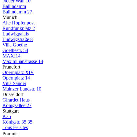
Neuer Wall 10
Ballindamm
Ballindamm 27
Munich
Alte Hopfenpost
Rundfunkplatz 2
Ludwigpalais
Ludwigstraße 8
Villa Goethe
Goethestr. 54
MAXI14
Maximilianstrasse 14
Francfort
Opernplatz XIV
Opernplatz 14
Villa Sander
Mainzer Landstr. 10
Düsseldorf
Girardet Haus
Königsallee 27
Stuttgart
K35
Königstr. 35 35
Tous les sites
Produits