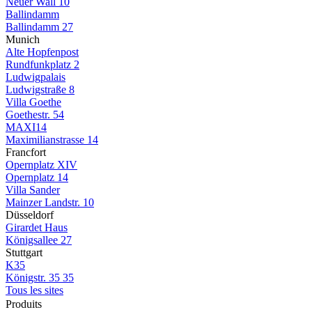
Neuer Wall 10
Ballindamm
Ballindamm 27
Munich
Alte Hopfenpost
Rundfunkplatz 2
Ludwigpalais
Ludwigstraße 8
Villa Goethe
Goethestr. 54
MAXI14
Maximilianstrasse 14
Francfort
Opernplatz XIV
Opernplatz 14
Villa Sander
Mainzer Landstr. 10
Düsseldorf
Girardet Haus
Königsallee 27
Stuttgart
K35
Königstr. 35 35
Tous les sites
Produits