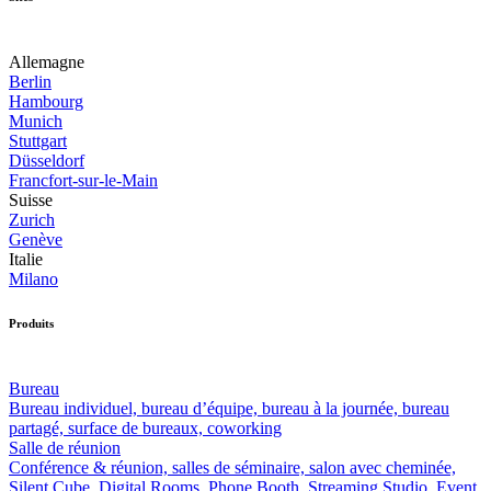
Allemagne
Berlin
Hambourg
Munich
Stuttgart
Düsseldorf
Francfort-sur-le-Main
Suisse
Zurich
Genève
Italie
Milano
Produits
Bureau
Bureau individuel, bureau d’équipe, bureau à la journée, bureau
partagé, surface de bureaux, coworking
Salle de réunion
Conférence & réunion, salles de séminaire, salon avec cheminée,
Silent Cube, Digital Rooms, Phone Booth, Streaming Studio, Event