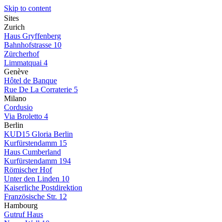
Skip to content
Sites
Zurich
Haus Gryffenberg
Bahnhofstrasse 10
Zürcherhof
Limmatquai 4
Genève
Hôtel de Banque
Rue De La Corraterie 5
Milano
Cordusio
Via Broletto 4
Berlin
KUD15 Gloria Berlin
Kurfürstendamm 15
Haus Cumberland
Kurfürstendamm 194
Römischer Hof
Unter den Linden 10
Kaiserliche Postdirektion
Französische Str. 12
Hambourg
Gutruf Haus